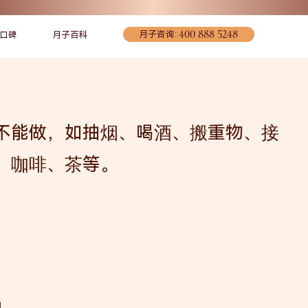
400 888 5248
月子咨询:
口碑
月子百科
不能做，如抽烟、喝酒、搬重物、接
、咖啡、茶等。
宠爱妈妈
联系我们
环境介绍
日