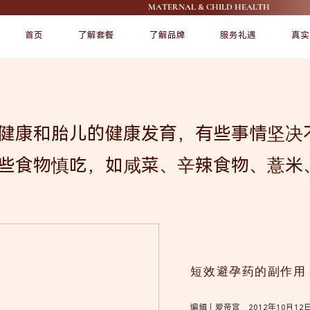
MATERNAL & CHILD HEALTH
首页
了解套餐
了解品牌
服务礼遇
真实
FEATURE
FEATURE
健康和胎儿的健康发育，有些事情坚决
些食物慎吃，如咸菜、辛辣食物、薏米
了解爱帝宫
宠爱宝宝
短效避孕药的副作用
编辑｜爱帝宫 2012年10月12