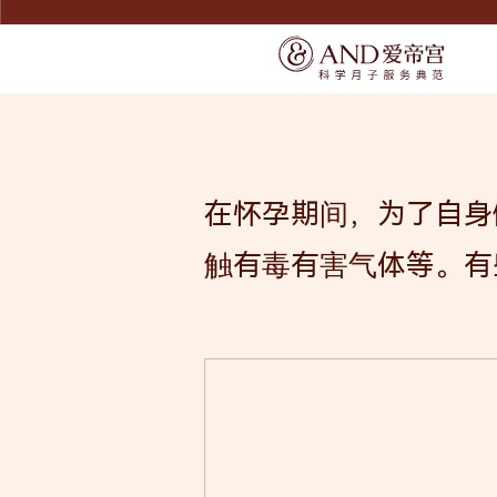
SERVICE
SERVICE
宠爱宝宝
了解爱帝宫
宠爱妈妈
联系我们
在怀孕期间，为了自身
精致膳食
环境介绍
无痛通乳
触有毒有害气体等。有
产康美体
尊享礼遇