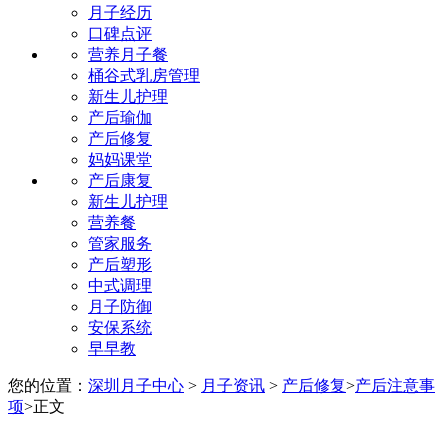
月子经历
口碑点评
营养月子餐
桶谷式乳房管理
新生儿护理
产后瑜伽
产后修复
妈妈课堂
产后康复
新生儿护理
营养餐
管家服务
产后塑形
中式调理
月子防御
安保系统
早早教
您的位置：
深圳月子中心
>
月子资讯
>
产后修复
>
产后注意事
项
>
正文