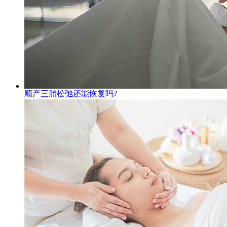
顺产三胎松弛还能恢复吗?