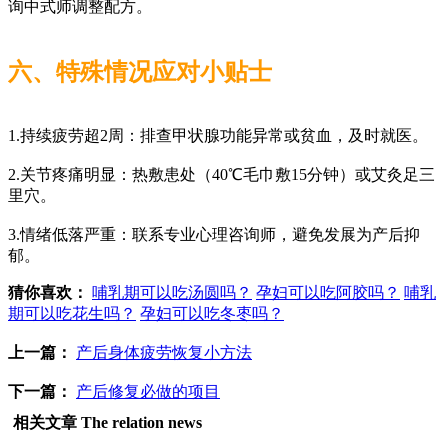
询中式师调整配方。
六、特殊情况应对小贴士
1.持续疲劳超2周：排查甲状腺功能异常或贫血，及时就医。
2.关节疼痛明显：热敷患处（40℃毛巾敷15分钟）或艾灸足三
里穴。
3.情绪低落严重：联系专业心理咨询师，避免发展为产后抑
郁。
猜你喜欢：
哺乳期可以吃汤圆吗？
孕妇可以吃阿胶吗？
哺乳
期可以吃花生吗？
孕妇可以吃冬枣吗？
上一篇：
产后身体疲劳恢复小方法
下一篇：
产后修复必做的项目
相关文章
The relation news