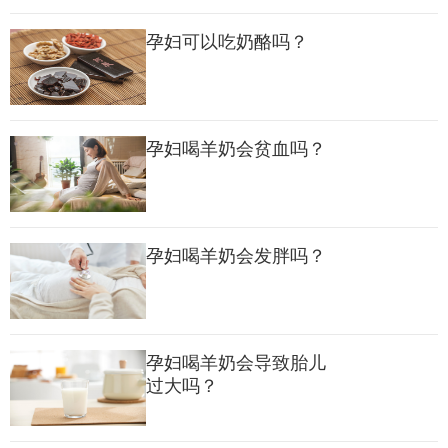
燕麦棒的营养密度不如正餐全面，不能替代米饭、面条、蔬菜、
孕妇可以吃奶酪吗？
肉类等主食和正餐食材。孕妇可在两餐之间（如上午10点、下午
3点）感到饥饿时吃1根（约30-50克），既能快速补充能量，避免
因饥饿导致的低血糖，又不会影响正餐食欲，符合孕期“少食多
孕妇喝羊奶会贫血吗？
餐”的饮食原则。
二、孕妇吃燕麦棒的注意事项
孕妇喝羊奶会发胖吗？
1.严格控制食用量，避免过量
即使是健康燕麦棒，也含有一定热量（每100克约350-450千
孕妇喝羊奶会导致胎儿
卡），过量食用容易导致热量超标，增加孕期体重增长过快的风
过大吗？
险。建议每天最多吃1根，且吃后可适当减少其他零食（如饼干、
蛋糕）的摄入，确保全天总热量均衡。