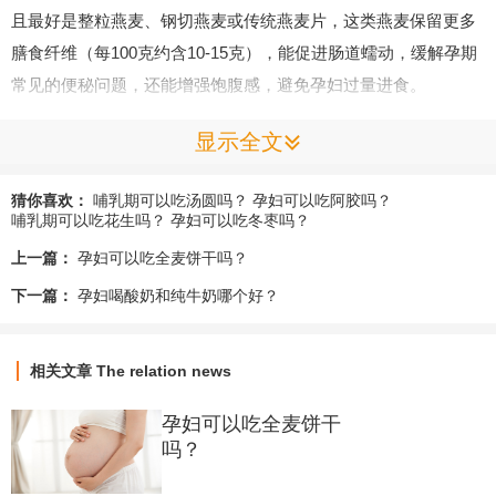
且最好是整粒燕麦、钢切燕麦或传统燕麦片，这类燕麦保留更多
膳食纤维（每100克约含10-15克），能促进肠道蠕动，缓解孕期
常见的便秘问题，还能增强饱腹感，避免孕妇过量进食。
显示全文
低糖、少添加：避开配料表中含白砂糖、果葡糖浆、麦芽糊精等
成分的燕麦棒，这类产品含糖量可能高达20%-30%，容易导致孕
猜你喜欢：
哺乳期可以吃汤圆吗？
孕妇可以吃阿胶吗？
妇血糖升高，增加妊娠期糖尿病风险；同时避免含人工香精、防
哺乳期可以吃花生吗？
孕妇可以吃冬枣吗？
腐剂、植脂末的燕麦棒，减少不必要的化学物质摄入。
上一篇：
孕妇可以吃全麦饼干吗？
下一篇：
孕妇喝酸奶和纯牛奶哪个好？
搭配天然营养成分：若燕麦棒中添加了坚果（核桃、杏仁）、籽
类（奇亚籽、亚麻籽）、dried fruits（无额外加糖的葡萄干、蔓越
相关文章
The relation news
莓干），能额外补充蛋白质、不饱和脂肪酸、维生素和矿物质，
更适合孕期营养需求。
孕妇可以吃全麦饼干
吗？
2.作为“加餐”而非“主食”