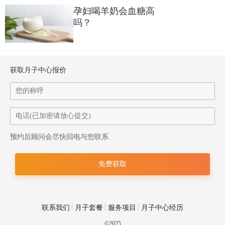
孕妇喝羊奶会血糖高
2.警惕“伪健康”燕麦棒
吗？
部分商家会将添加了大量糖、油、巧克力的燕麦棒包装成“健康食
品”，这类燕麦棒实际更接近“零食饼干”，而非真正的营养燕麦制
获取月子中心报价
品。选购时要仔细看配料表和营养成分表：
配料表：若“白砂糖”“植物油”排在燕麦之前，或含“代可可脂”“起酥
油”等成分，不建议选择；
预约后顾问会尽快回电与您联系
营养成分表：优先选每100克中糖含量≤5克、脂肪含量≤15克的产
品，避免高糖高脂款。
3.特殊体质孕妇需谨慎选择
联系我们
月子套餐
服务项目
月子中心经历
妊娠期糖尿病孕妇：必须选“无糖燕麦棒”（配料表无添加糖，且
©2025