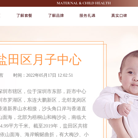
MATERNAL & CHILD HEALTH
页
了解套餐
了解品牌
服务礼遇
真实口碑
FEATURE
FEATURE
盐田区月子中心
宫 时间：2022年05月17日 12:02:51
深圳市辖区，位于深圳市东部，距市中心
深圳市罗湖区，东连大鹏新区，北邻龙岗区
了解爱帝宫
宠爱宝宝
香港新界山水相接，沙头角口岸与香港直
山面海，北部为梧桐山和梅沙尖，南临大
4.99平方千米。截至2019年，盐田区共辖
区依山面海、海岸蜿蜒曲折，有大梅沙、小