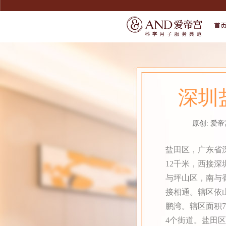
首
SERVICE
SERVICE
宠爱宝宝
了解爱帝宫
深圳
宠爱妈妈
联系我们
精致膳食
环境介绍
无痛通乳
原创: 爱帝
产康美体
尊享礼遇
盐田区，广东省
12千米，西接
与坪山区，南与
接相通。辖区依
鹏湾。辖区面积7
4个街道。盐田