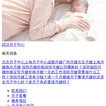
武汉月子中心
相关词条
北京月子中心
上海月子中心
成都月嫂
广州月嫂
北京月嫂
上海月
嫂
南京月嫂
深圳月嫂价格
深圳月嫂公司哪家好？
深圳福田月
嫂价格
宝安月嫂价格
月嫂一天的工作流程
月嫂需要做什么工
作？
深圳月嫂工资多少钱？
请一个月嫂做月子餐
请月嫂好还是
去月子中心好？
坐月子有必要请月嫂吗？
联系我们
月子套餐
服务项目
月子中心经历