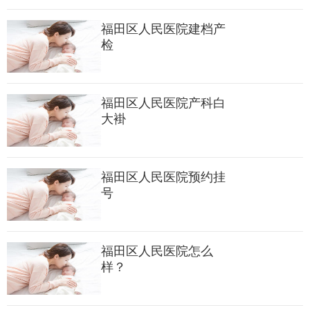
3、凭卡(医保卡、健康卡、宝安就医卡)到相应分诊台分诊就
福田区人民医院建档产
医，无卡请先建卡。
检
4、门诊楼一、二、三层，妇产科大楼二层设有收费点，您在
哪一层看病可就近交费，避免排队等候。
福田区人民医院产科白
大褂
5、医院为无假日医院，星期六、日及节假日照常上班。急诊
24小时服务。门诊上午8:00—12:00;下午14:00—17:00服务。
福田区人民医院预约挂
号
6、医院咨询电话：0755--27956611；投诉电话：0755-
-27693130。
福田区人民医院怎么
样？