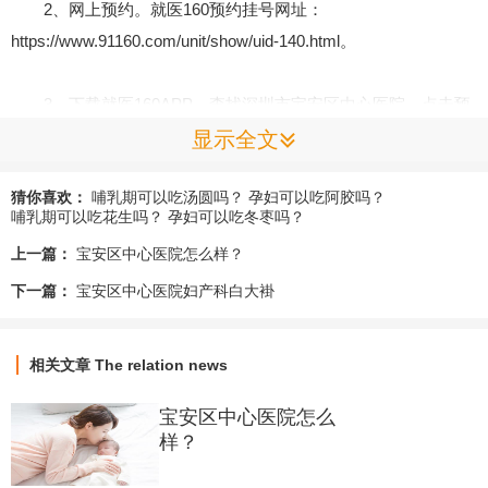
2、网上预约。就医160预约挂号网址：
https://www.91160.com/unit/show/uid-140.html。
3、下载就医160APP，查找深圳市宝安区中心医院，点击预
约挂号即可。
显示全文
猜你喜欢：
哺乳期可以吃汤圆吗？
孕妇可以吃阿胶吗？
4、现场挂号：门诊一楼大厅或预约挂号处。
哺乳期可以吃花生吗？
孕妇可以吃冬枣吗？
上一篇：
宝安区中心医院怎么样？
二、预约挂号须知
下一篇：
宝安区中心医院妇产科白大褂
1、建档产检12周以前请预约妇科并预约NT等检查，12周以
后预约产科。
相关文章
The relation news
宝安区中心医院怎么
2、当天16：00以后停止预约次日号。就诊当日提前30分钟
样？
到医院取号。