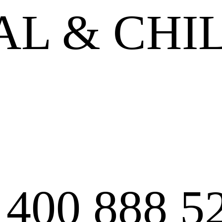
L & CHI
:
400 888 5