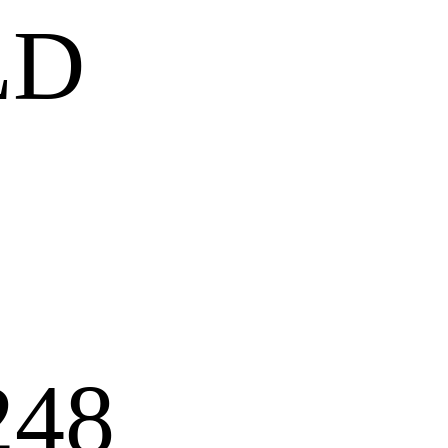
LD
248