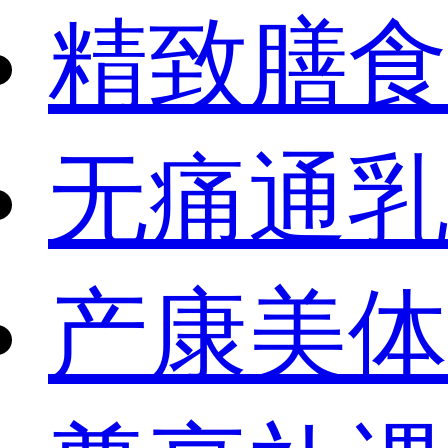
精致膳食
无痛通乳
产康美体