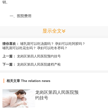
销。
一、医院费用
1、公立医院：
显示全文
猜你喜欢：
哺乳期可以吃汤圆吗？
孕妇可以吃阿胶吗？
香港所有公立医院的服务收费都是统一的，都是按照政府宪
哺乳期可以吃花生吗？
孕妇可以吃冬枣吗？
报的收费表来收费的，不管是顺产还是剖腹产。香港公立医院服
上一篇：
龙岗区第四人民医院预约挂号
务收费主要可分为以下这三类：
下一篇：
龙岗区第四人民医院建档产检
（1）“符合资格人士”收费；（“符合资格人士”一般指的是持
有根据《人事登记条例》(第177章)所签发香港身份证的人士，但
相关文章
The relation news
若该人士是凭借其已获入境或逗留准许而获签发香港身份证，而
龙岗区第四人民医院预
该准许已经逾期或不再有效则除外；身为香港居民的11岁以下儿
约挂号
童；或医院管理局行政总裁认可的其他人士。）