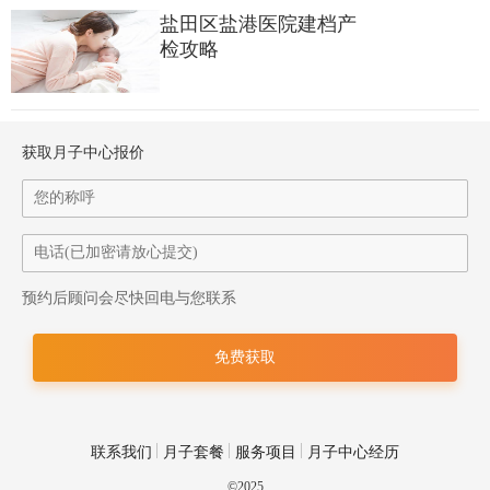
盐田区盐港医院建档产
“非符合资格人士”产科服务收费：
检攻略
一般从内陆赴港生子的人大都属于“非符合资格人士”，其所
需分娩费用如下：
获取月子中心报价
1、已确认预约个案（即已确认预约分娩服务及已接受由医院
管理局所提供的产前检查的孕妇），包括：（1）一次产前检查；
（2）分娩或有关分娩服务；（3）三日（两晚）普通病房分娩或
有关分娩住院服务。
预约后顾问会尽快回电与您联系
成功确认预约后须全数缴交所需费用为港币39,000元，医院
收讫后会发出“预约分娩服务确认书”。
2、未确认预约分娩服务或没有接受由医院管理局提供的产前
联系我们
月子套餐
服务项目
月子中心经历
检查的孕妇（即未确认预约个案），包括：（1）分娩或有关分娩
©2025