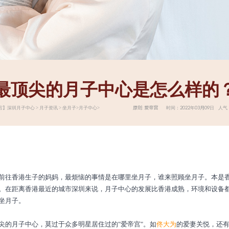
最顶尖的月子中心是怎么样的
原创: 爱帝宫 时间：2022年03月09日 人气：
宫】
深圳月子中心
>
月子资讯
>
坐月子
>
月子中心
>
香港生子的妈妈，最烦恼的事情是在哪里坐月子，谁来照顾坐月子。本是香
。在距离香港最近的城市深圳来说，月子中心的发展比香港成熟，环境和设备
坐月子。
月子中心，莫过于众多明星居住过的"爱帝宫"。如
佟大为
的爱妻关悦，还