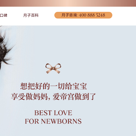
400 888 5248
月子咨询:
口碑
月子百科
宠爱妈妈
联系我们
环境介绍