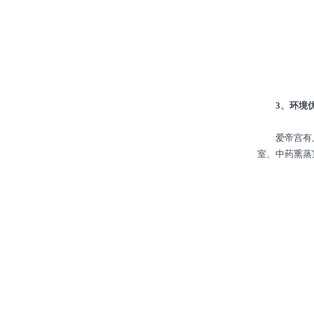
3、环境优
爱帝宫有上百
室、中药熏蒸