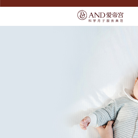
SERVICE
SERVICE
宠爱宝宝
了解爱帝宫
宠爱妈妈
联系我们
精致膳食
环境介绍
无痛通乳
产康美体
尊享礼遇