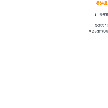
香港最顶
1、专车接
爱帝宫在深圳
内会安排专属