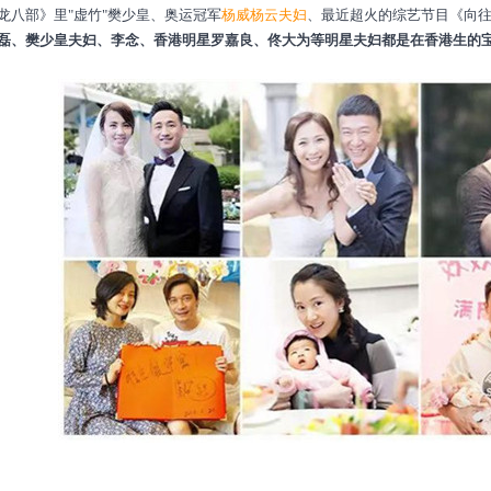
龙八部》里"虚竹"樊少皇、奥运冠军
杨威杨云夫妇
、最近超火的综艺节目《向
磊、樊少皇夫妇、李念、香港明星罗嘉良、佟大为等明星夫妇都是在香港生的