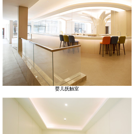
婴儿抚触室