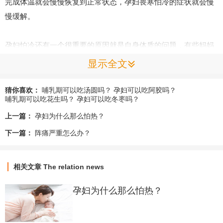
完成体温就会慢慢恢复到正常状态，孕妇畏寒怕冷的症状就会慢
慢缓解。
孕妇怕冷还有一个很重要的原因就是自身体质的问题，有些妈妈
原本就体寒再加上孕期营养摄入不足没有跟上，比如基本的脂
显示全文
肪、蛋白质以及脂肪等都不充足就会加剧体寒属性，典型的表现
就是畏寒怕冷。
猜你喜欢：
哺乳期可以吃汤圆吗？
孕妇可以吃阿胶吗？
哺乳期可以吃花生吗？
孕妇可以吃冬枣吗？
上一篇：
孕妇为什么那么怕热？
孕妇怕冷还有另一方面的原因就是甲状腺功能低下，人体甲状腺
功能低下就会内分泌失调，人体的新陈代谢能力变差，这种新陈
下一篇：
阵痛严重怎么办？
代谢引起的畏寒症状其实很常见的，临床上很多病人大病初愈之
后经常畏冷就是因为身体没有完全康复比较敏感御寒能力差。
相关文章
The relation news
孕妇畏寒怕冷怎么办？
孕妇为什么那么怕热？
首先孕妈妈要做的就是穿衣保暖，可以选择一些棉质的内衣保暖