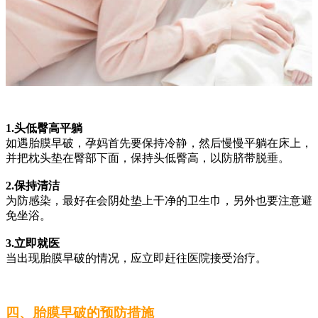
1.头低臀高平躺
如遇胎膜早破，孕妈首先要保持冷静，然后慢慢平躺在床上，
并把枕头垫在臀部下面，保持头低臀高，以防脐带脱垂。
2.保持清洁
为防感染，最好在会阴处垫上干净的卫生巾，另外也要注意避
免坐浴。
3.立即就医
当出现胎膜早破的情况，应立即赶往医院接受治疗。
四、胎膜早破的预防措施