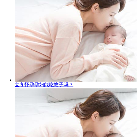
立冬怀孕孕妇能吃饺子吗？