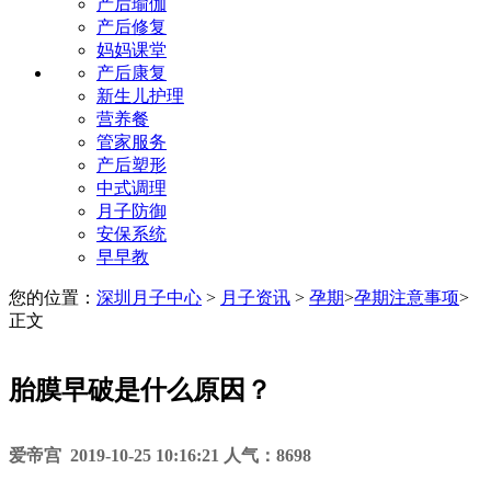
产后瑜伽
产后修复
妈妈课堂
产后康复
新生儿护理
营养餐
管家服务
产后塑形
中式调理
月子防御
安保系统
早早教
您的位置：
深圳月子中心
>
月子资讯
>
孕期
>
孕期注意事项
>
正文
胎膜早破是什么原因？
爱帝宫 2019-10-25 10:16:21 人气：8698