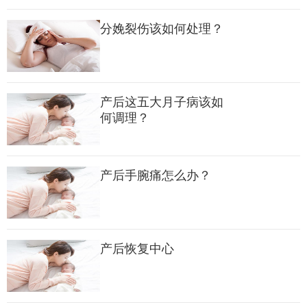
妈时，跟她们聊天的时候，都感觉到大家经历过生产这个阶段
分娩裂伤该如何处理？
后，开始对上面的名词有所认识。
突然有这种感触，就是因为前几天跟一个妈妈在产后康复中心聊
天的时候，我更能够体会妈妈生产的不容易。坐月子不是只有简
产后这五大月子病该如
单的“坐”，月子期里面其实包含了吃睡穿住等很多方面的细节。
何调理？
之前我已经给大家介绍过很多了，像是定制月子期的饮食、定做
康复修身的运动计划、选择最适合自己感觉的房间、专人的乳房
护理服务等。
产后手腕痛怎么办？
很多妈妈问我，
月子中心
的产后恢复一定要做吗？产后恢复主要
做哪些项目？接下来我专门为大家介绍，那就是作为科学坐月子
产后恢复中心
的补充，协助妈妈恢复体质的专业产康团队和功能。