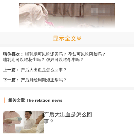
显示全文
猜你喜欢：
哺乳期可以吃汤圆吗？
孕妇可以吃阿胶吗？
哺乳期可以吃花生吗？
孕妇可以吃冬枣吗？
上一篇：
产后大出血是怎么回事？
（图片来源于电影《生门》）
下一篇：
产后月经周期短正常吗？
从怀孕到生产，身体是一个适应【大肚子】，到产出胎儿又重新
适应的过程，时刻都是折腾。
相关文章
The relation news
产后大出血是怎么回
我相信很多没有经历过生育的小仙女一定跟我一样，对于气血、
事？
元气亏损、体虚自汗、手脚冰凉、易感风寒、食欲不振、失眠、
免疫力低下等这些名词都很陌生。但当我去采访宫内坐月子的妈