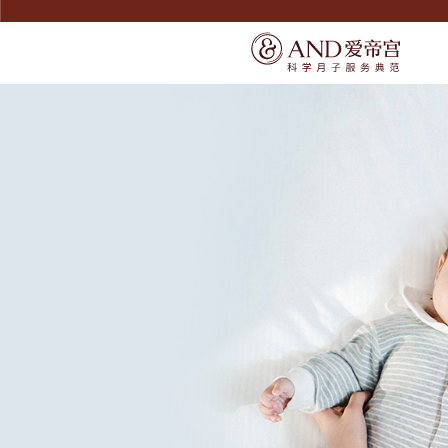
SERVICE
SERVICE
宠爱宝宝
了解爱帝宫
宠爱妈妈
联系我们
精致膳食
环境介绍
无痛通乳
产康美体
尊享礼遇