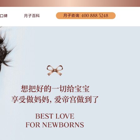
400 888 5248
月子咨询:
口碑
月子百科
宠爱妈妈
联系我们
环境介绍