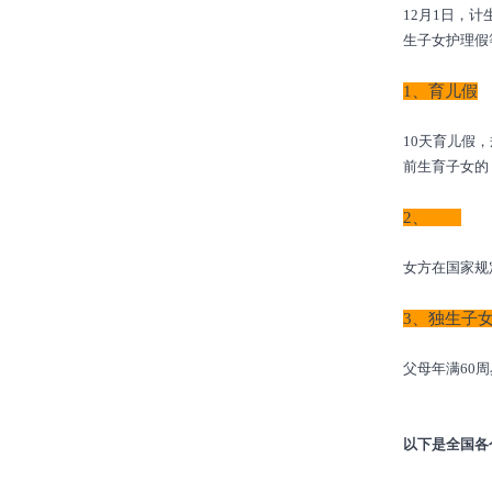
12月1日，
生子女护理假
1、育儿假
10天育儿假
前生育子女的
2、
产假
女方在国家规
3、独生子
父母年满60
以下是全国各