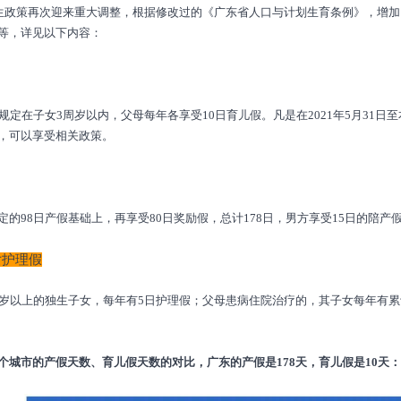
计生政策再次迎来重大调整，根据修改过的《广东省人口与计划生育条例》，增
等，详见以下内容：
，规定在子女3周岁以内，父母每年各享受10日育儿假。凡是在2021年5月31
，可以享受相关政策。
定的98日产假基础上，再享受80日奖励假，总计178日，男方享受15日的陪产
女护理假
周岁以上的独生子女，每年有5日护理假；父母患病住院治疗的，其子女每年有累
个城市的产假天数、育儿假天数的对比，广东的产假是178天，育儿假是10天