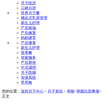
月子经历
口碑点评
营养月子餐
桶谷式乳房管理
新生儿护理
产后瑜伽
产后修复
妈妈课堂
产后康复
新生儿护理
营养餐
管家服务
产后塑形
中式调理
月子防御
安保系统
早早教
您的位置：
深圳月子中心
>
月子资讯
>
孕期
>
孕期注意事项
>
正文