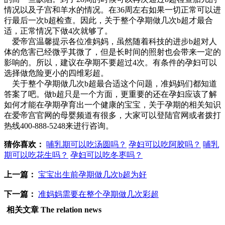
情况以及子宫和羊水的情况。在36周左右如果一切正常可以进
行最后一次b超检查。因此，关于整个孕期做几次b超才最合
适，正常情况下做4次就够了。
爱帝宫温馨提示各位准妈妈，虽然随着科技的进步b超对人
体的危害已经微乎其微了，但是长时间的照射也会带来一定的
影响的。所以，建议在孕期不要超过4次。有条件的孕妇可以
选择做危险更小的四维彩超。
关于整个孕期做几次b超最合适这个问题，准妈妈们都知道
答案了吧。做b超只是一个方面，更重要的还在孕妇应该了解
如何才能在孕期孕育出一个健康的宝宝，关于孕期的相关知识
在爱帝宫官网的母婴频道有很多，大家可以登陆官网或者拨打
热线400-888-5248来进行咨询。
猜你喜欢：
哺乳期可以吃汤圆吗？
孕妇可以吃阿胶吗？
哺乳
期可以吃花生吗？
孕妇可以吃冬枣吗？
上一篇：
宝宝出生前孕期做几次b超为好
下一篇：
准妈妈需要在整个孕期做几次彩超
相关文章
The relation news