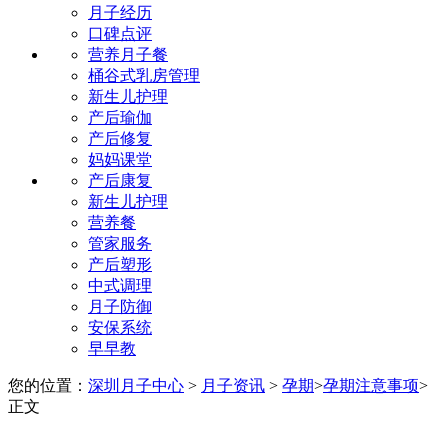
月子经历
口碑点评
营养月子餐
桶谷式乳房管理
新生儿护理
产后瑜伽
产后修复
妈妈课堂
产后康复
新生儿护理
营养餐
管家服务
产后塑形
中式调理
月子防御
安保系统
早早教
您的位置：
深圳月子中心
>
月子资讯
>
孕期
>
孕期注意事项
>
正文