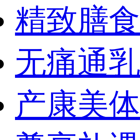
精致膳食
无痛通乳
产康美体