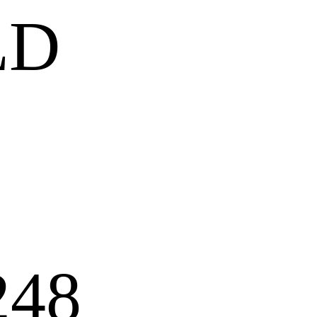
LD
248