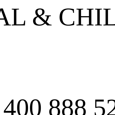
L & CHI
:
400 888 5