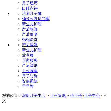
月子经历
口碑点评
营养月子餐
桶谷式乳房管理
新生儿护理
产后瑜伽
产后修复
妈妈课堂
产后康复
新生儿护理
营养餐
管家服务
产后塑形
中式调理
月子防御
安保系统
早早教
您的位置：
深圳月子中心
>
月子资讯
>
坐月子
>
月子中心
>
正
文