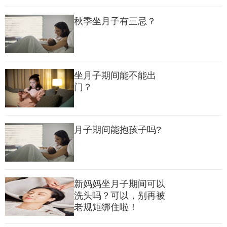
鸡蛋含有优质蛋白和丰富的铁元素，是产后补充营养的理想选
秋季坐月子有三忌？
择。尤其是蛋黄部分，铁含量高，易于吸收，可以帮助改善头晕
和乏力的症状。
坐月子期间能不能出
5、瘦肉（如猪肉、牛肉）
门？
红肉含有丰富的血红素铁，易于被身体吸收，能够快速补血。此
外，肉类蛋白质含量高，有助于增强体力。
月子期间能抱孩子吗?
6、菠菜
菠菜富含铁、叶酸和维生素C，有助于补血，并促进血液循环。
新妈妈坐月子期间可以
不过需要注意的是，菠菜与钙质同时摄入会影响钙的吸收，适量
洗头吗？可以，别再被
老规矩绑住啦！
食用即可。