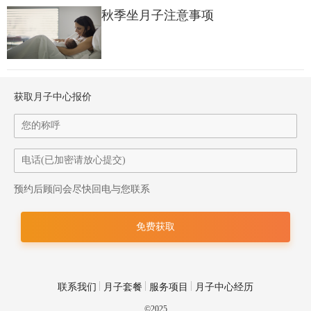
秋季坐月子注意事项
二、
坐月子
补气血的食谱推荐
1.红枣枸杞桂圆粥
获取月子中心报价
材料：红枣5颗，枸杞10克，桂圆5颗，糯米50克，红糖适量。
做法：
将红枣、枸杞和桂圆洗净，糯米浸泡30分钟。
预约后顾问会尽快回电与您联系
在锅中加入适量水，放入糯米、红枣和桂圆，大火煮沸后转小火
煮20分钟。
加入枸杞，再煮10分钟，最后加入适量红糖即可。
联系我们
月子套餐
服务项目
月子中心经历
©2025