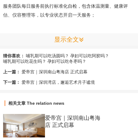
服务团队每日服务前执行标准化自检，包含体温测量、健康评
估、仪容整理等，以专业状态开启一天服务；
院级会议协同反馈及优化建议，两班护理人员于妈妈房内交接，
显示全文
同步宝宝健康数据与注意事项。
猜你喜欢：
哺乳期可以吃汤圆吗？
孕妇可以吃阿胶吗？
02 元气早餐
哺乳期可以吃花生吗？
孕妇可以吃冬枣吗？
上一篇：
爱帝宫｜深圳南山粤海店 正式启幕
鲜烹早餐准时送达房间，以暖心暖胃的滋味，开启妈妈元气满满
下一篇：
爱帝宫｜深圳湾店，邂逅艺术月子谧境
的一天。
相关文章
The relation news
03 生命体征监测&个性化照护
爱帝宫｜深圳南山粤海
定期测量并记录妈妈生命体征（体温、血压等），数据上传系
店 正式启幕
统；