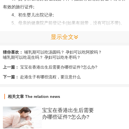
有效的旅行证件;
4、初生婴儿出院记录;
5、母亲的健康院产前登记卡(如果有就带，没有可以不带)。
到母婴健康院给宝宝打疫苗的流程
显示全文
1、电话预约，每家母婴健康院的电话预约时间和打疫苗时间
不同，需要提前在网上查阅好资料。
猜你喜欢：
哺乳期可以吃汤圆吗？
孕妇可以吃阿胶吗？
2、带宝宝到预约好的母婴健康院打疫苗。
哺乳期可以吃花生吗？
孕妇可以吃冬枣吗？
最好在同一间母婴健康院接种疫苗
上一篇：
宝宝在香港出生后需要办哪些证件?怎么办?
在第一次预约了某一家母婴健康院并登记资料后，宝宝应每
下一篇：
赴港生子有哪些流程，要注意什么
次在同一间母婴健康院接受服务。期间如你需要转到另一间母婴
健康院，你须要填写《申请转送健康记录》的表格，将你孩子在
母婴健康院的儿童健康记录转到另一间母婴健康院的。但请注
相关文章
The relation news
意，每次申请转记录需要一定时间，所以为避免延误小孩接受服
宝宝在香港出生后需要
务及免疫注射的时间，如非必要，尽量让你的宝宝在同一间健康
办哪些证件?怎么办?
院接受服务。家长要妥善保存免疫接种记录卡，此记录可作为孩
子曾经接种过有关疫苗的证明。