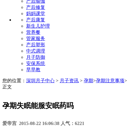
产后瑜伽
产后修复
妈妈课堂
产后康复
新生儿护理
营养餐
管家服务
产后塑形
中式调理
月子防御
安保系统
早早教
您的位置：
深圳月子中心
>
月子资讯
>
孕期
>
孕期注意事项
>
正文
孕期失眠能服安眠药吗
爱帝宫 2015-08-22 16:06:38 人气：6221