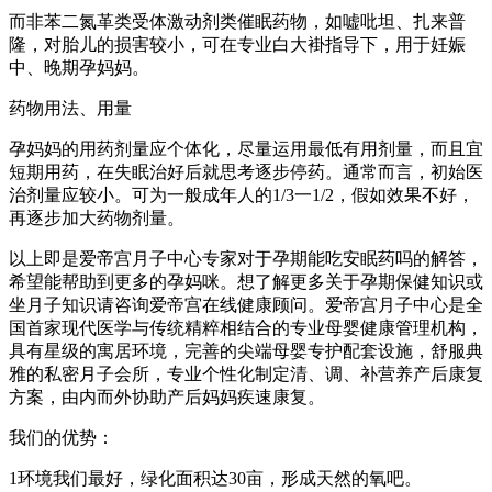
而非苯二氮革类受体激动剂类催眠药物，如嘘吡坦、扎来普
隆，对胎儿的损害较小，可在专业白大褂指导下，用于妊娠
中、晚期孕妈妈。
药物用法、用量
孕妈妈的用药剂量应个体化，尽量运用最低有用剂量，而且宜
短期用药，在失眠治好后就思考逐步停药。通常而言，初始医
治剂量应较小。可为一般成年人的1/3一1/2，假如效果不好，
再逐步加大药物剂量。
以上即是爱帝宫月子中心专家对于孕期能吃安眠药吗的解答，
希望能帮助到更多的孕妈咪。想了解更多关于孕期保健知识或
坐月子知识请咨询爱帝宫在线健康顾问。爱帝宫月子中心是全
国首家现代医学与传统精粹相结合的专业母婴健康管理机构，
具有星级的寓居环境，完善的尖端母婴专护配套设施，舒服典
雅的私密月子会所，专业个性化制定清、调、补营养产后康复
方案，由内而外协助产后妈妈疾速康复。
我们的优势：
1环境我们最好，绿化面积达30亩，形成天然的氧吧。