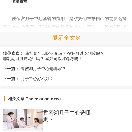
价格费用
爱帝宫月子中心套餐的费用，是孕妈们根据自己的需要选择
不同类型的房间，不同类型的服务种类来决定的。一般有6万-10
万；10万以上的套餐范围。
显示全文
服务项目
猜你喜欢：
哺乳期可以吃汤圆吗？
孕妇可以吃阿胶吗？
哺乳期可以吃花生吗？
孕妇可以吃冬枣吗？
上一篇：
香蜜湖月子中心选哪家？
入住天数
：一般为26天
下一篇：
月子中心好不好？
服务团队：专业护士团队，营养师团队，现代化五星级厨
房，中式专家，产后修复团队
相关文章
The relation news
香蜜湖月子中心选哪
妈妈护理团队，私人管家团，特级安保团队
家？
会所环境