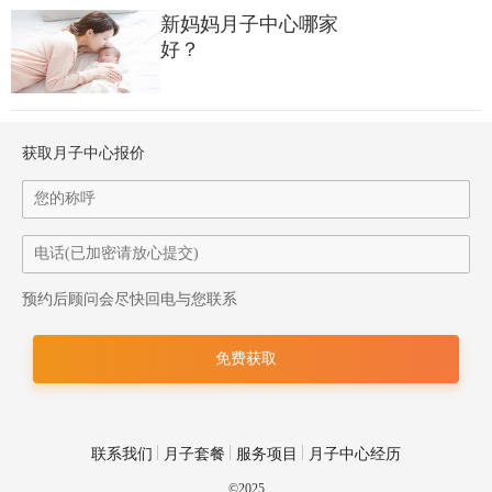
新妈妈月子中心哪家
好？
获取月子中心报价
预约后顾问会尽快回电与您联系
月子餐月子餐形成的流程：入宫>中式体质检测>高级营养师
一对一定制营养月子餐>五星级现化化厨房>选用绿色、无公害食
材精心烹制>妈妈享用
联系我们
月子套餐
服务项目
月子中心经历
补充说明补充说明：中式师坐镇宫中，自有中式调养服务体
©2025