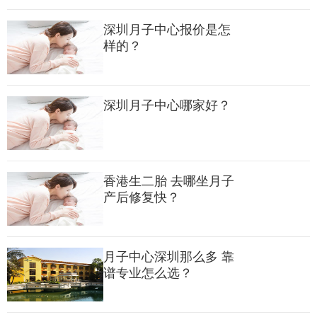
​深圳月子中心报价是怎
欧式与中国传统风格相结合的别墅庭院，水榭亭台之外，爱
样的？
帝宫有30亩园林环境，十年以上的树木有五十余棵，郁郁葱葱的
树林，草木葱茏鸟语花香；
深圳月子中心哪家好？
微波凌凌的湖面，自由自在的小鱼，让整个园区安静，也让
人内心平静。每天清晨和午后在湖边散散步，尽情地享受大自然
赐予的绿色财富，可以让人放松精神、稳定情绪。
香港生二胎 去哪坐月子
产后修复快？
套房里布置温馨，家居物品一应俱全，让入住的妈妈和宝宝
感到如家般的温暖。妈妈可以抱着宝宝坐在略带文艺范儿的窗台
边欣赏整个园区的美景，享受舒适的“蜜月”之旅。
月子中心深圳那么多 靠
谱专业怎么选？
月子饮食