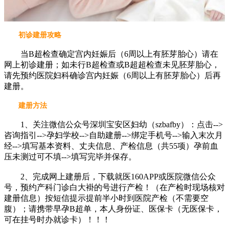
初诊建册攻略
当B超检查确定宫内妊娠后（6周以上有胚芽胎心）请在
网上初诊建册；如未行B超检查或B超超检查未见胚芽胎心，
请先预约医院妇科确诊宫内妊娠（6周以上有胚芽胎心）后再
建册。
建册方法
1、关注微信公众号深圳宝安区妇幼（szbafby）：点击-->
咨询指引-->孕妇学校-->自助建册-->绑定手机号-->输入末次月
经-->填写基本资料、丈夫信息、产检信息（共55项）孕前血
压未测过可不填-->填写完毕并保存。
2、完成网上建册后，下载就医160APP或医院微信公众
号，预约产科门诊白大褂的号进行产检！（在产检时现场核对
建册信息）按短信提示提前半小时到医院产检（不需要空
腹）；请携带早孕B超单，本人身份证、医保卡（无医保卡，
可在挂号时办就诊卡）！！！