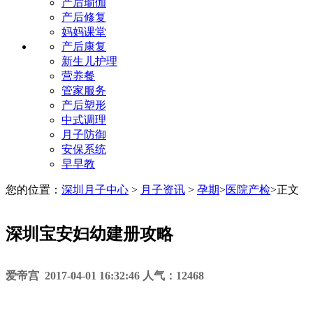
产后瑜伽
产后修复
妈妈课堂
产后康复
新生儿护理
营养餐
管家服务
产后塑形
中式调理
月子防御
安保系统
早早教
您的位置：
深圳月子中心
>
月子资讯
>
孕期
>
医院产检
>
正文
深圳宝安妇幼建册攻略
爱帝宫 2017-04-01 16:32:46 人气：12468