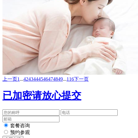
上一页
1
...
42
43
44
45
46
47
48
49
...
116
下一页
已加密请放心提交
套餐咨询
预约参观