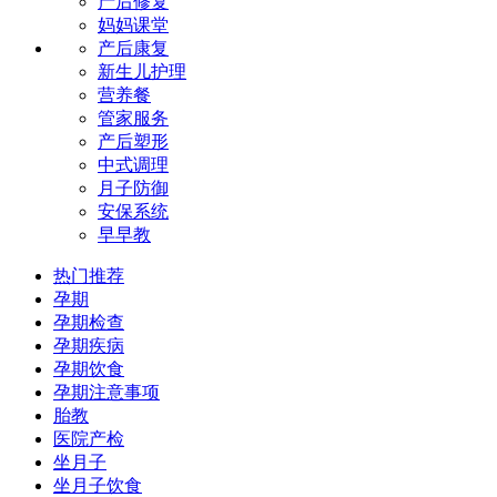
产后修复
妈妈课堂
产后康复
新生儿护理
营养餐
管家服务
产后塑形
中式调理
月子防御
安保系统
早早教
热门推荐
孕期
孕期检查
孕期疾病
孕期饮食
孕期注意事项
胎教
医院产检
坐月子
坐月子饮食