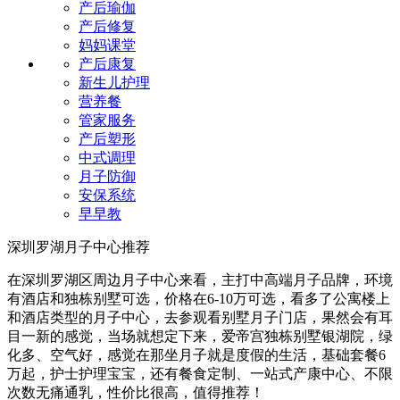
产后瑜伽
产后修复
妈妈课堂
产后康复
新生儿护理
营养餐
管家服务
产后塑形
中式调理
月子防御
安保系统
早早教
深圳罗湖月子中心推荐
在深圳罗湖区周边月子中心来看，主打中高端月子品牌，环境
有酒店和独栋别墅可选，价格在6-10万可选，看多了公寓楼上
和酒店类型的月子中心，去参观看别墅月子门店，果然会有耳
目一新的感觉，当场就想定下来，爱帝宫独栋别墅银湖院，绿
化多、空气好，感觉在那坐月子就是度假的生活，基础套餐6
万起，护士护理宝宝，还有餐食定制、一站式产康中心、不限
次数无痛通乳，性价比很高，值得推荐！