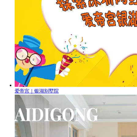
爱帝宫｜银湖别墅院