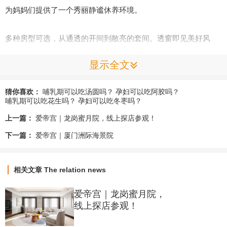
为妈妈们提供了一个秀丽静谧休养环境。
多种房型可选，从通透的开间到敞亮的套间。透窗即见美好风
景，消除妈妈生产过后的疲倦，心情更愉悦，带来绝佳的居住体
显示全文
验。
猜你喜欢：
哺乳期可以吃汤圆吗？
孕妇可以吃阿胶吗？
产后功能房一应俱全，遵循一房一功能原则，每项操作护理均是
哺乳期可以吃花生吗？
孕妇可以吃冬枣吗？
一对一完成，最大程度保障妈妈产后隐私，实现一站式月子休
上一篇：
爱帝宫｜龙岗蜜月院，线上探店参观！
养。
下一篇：
爱帝宫｜厦门洲际海景院
相关文章
The relation news
爱帝宫｜龙岗蜜月院，
线上探店参观！