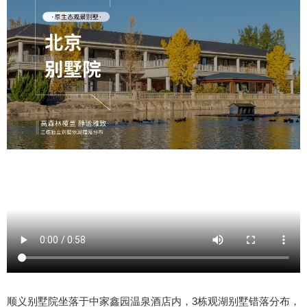
顺义别墅院坐落于中家鑫园温泉酒店内，3栋观湖别墅错落分布，