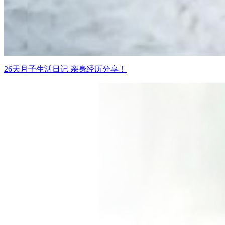
26天月子生活日记 亲身经历分享！