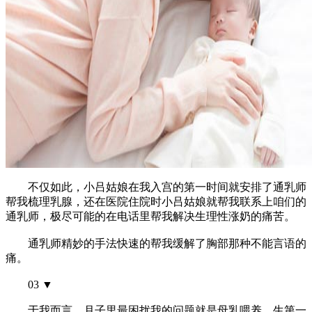
不仅如此，小吕姑娘在我入宫的第一时间就安排了通乳师
帮我梳理乳腺，还在医院住院时小吕姑娘就帮我联系上咱们的
通乳师，极尽可能的在电话里帮我解决生理性涨奶的痛苦。
通乳师精妙的手法快速的帮我缓解了胸部那种不能言语的
痛。
03 ▼
于我而言，月子里最困扰我的问题就是母乳喂养，生第一