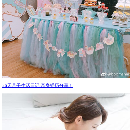
26天月子生活日记 亲身经历分享！