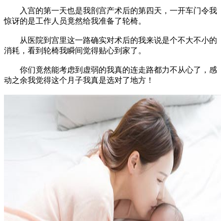
入宫的第一天也是我剖宫产术后的第四天，一开车门令我
惊讶的是工作人员竟然给我准备了轮椅。
从医院到宫里这一路确实对术后的我来说是个不大不小的
消耗，看到轮椅我瞬间觉得贴心到家了。
你们竟然能考虑到虚弱的我真的连走路都力不从心了，感
动之余我觉得这个月子我真是选对了地方！