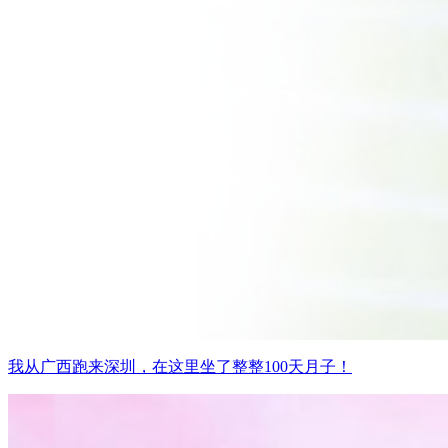
我从广西跑来深圳，在这里坐了整整100天月子！