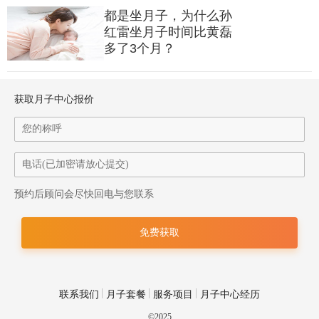
宝宝日常护理如五官护理、臀部护理、宝宝换纸尿裤等
都是坐月子，为什么孙
2
红雷坐月子时间比黄磊
宝宝科学规律作息调整
多了3个月？
3
宝宝喂养指导及护理
获取月子中心报价
4
宝宝入住和出宫评估
5
宝宝动态健康成长监测、护理、指导与评估
6
预约后顾问会尽快回电与您联系
产褥期宝宝常见问题护理，如疹子护理、黄疸护理
除了宝宝护理之外，
为了妈妈们出宫后更好护理宝宝，宫内还为妈妈
们开设了专门的示教课程，
联系我们
月子套餐
服务项目
月子中心经历
这些部分也是由护士小姐姐来完成，如指导妈妈给宝宝喂奶、给宝宝
©2025