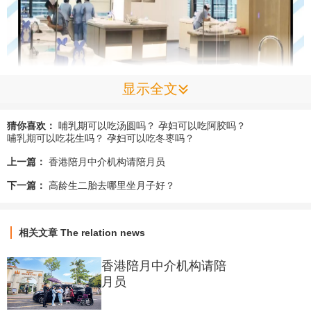
显示全文
一直以来很多在宫内坐月子的妈妈们，除了对爱帝宫服务专业性的认
猜你喜欢：
哺乳期可以吃汤圆吗？
孕妇可以吃阿胶吗？
可，出宫后最舍不得的都是我们的护士小姐姐。这群年轻有朝气的爱
哺乳期可以吃花生吗？
孕妇可以吃冬枣吗？
心天使到底有什么魔力？我们一起来揭秘吧！
上一篇：
香港陪月中介机构请陪月员
下一篇：
高龄生二胎去哪里坐月子好？
1
护士小姐姐的日常工作
作为宫内最忙碌的一群人，护士的日常工作包括：
宝宝基础护理和育
相关文章
The relation news
儿示教。
香港陪月中介机构请陪
月员