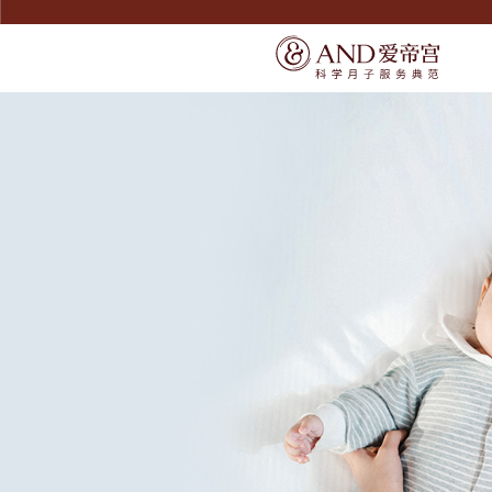
SERVICE
SERVICE
宠爱宝宝
了解爱帝宫
宠爱妈妈
联系我们
精致膳食
环境介绍
无痛通乳
产康美体
尊享礼遇