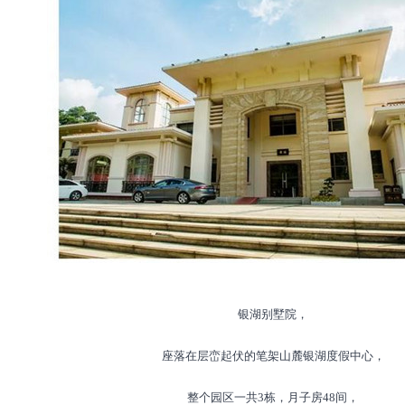
银湖别墅院，
座落在层峦起伏的笔架山麓银湖度假中心，
整个园区一共3栋，月子房48间，