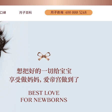
400 888 5248
月子咨询:
口碑
月子百科
宠爱妈妈
联系我们
环境介绍