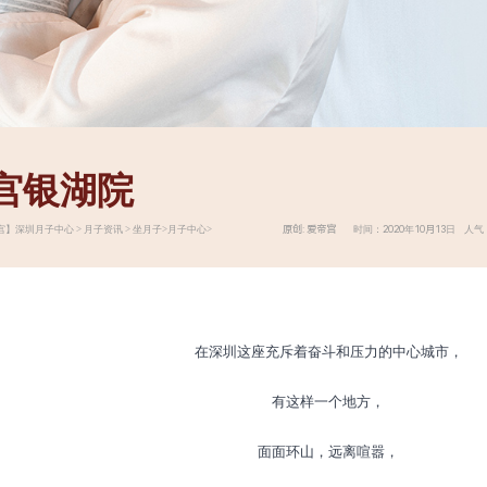
宫银湖院
原创: 爱帝宫 时间：2020年10月13日 人气：
宫】
深圳月子中心
>
月子资讯
>
坐月子
>
月子中心
>
在深圳这座充斥着奋斗和压力的中心城市，
有这样一个地方，
面面环山，远离喧嚣，