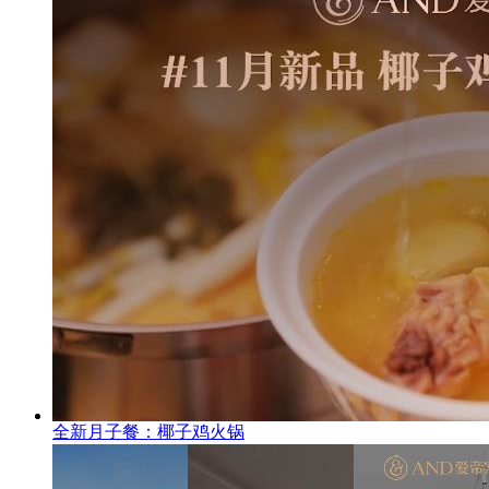
全新月子餐：椰子鸡火锅