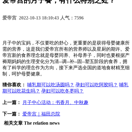
爱帝宫的月子餐，有什么特别之处？
爱帝宫 2022-10-13 18:10:43 人气：7596
月子中的宝妈，不仅要吃的舒心，更重要的是获得母婴健康所
需的营养，这是我们爱帝宫所有的营养师以及星厨的期许。爱
帝宫新的食养理念就是母婴同养、补母养子，同时也要根据产
褥期妈妈的生理变化分为清--调--补--固--塑五阶段的食养，拥
有了科学的理念作为方向，接下来严选全国的道地食材精烹细
制，呵护母婴健康。
猜你喜欢：
哺乳期可以吃汤圆吗？
孕妇可以吃阿胶吗？
哺乳
期可以吃花生吗？
孕妇可以吃冬枣吗？
上一篇：
月子中心活动：书香月、中秋趣
下一篇：
爱帝宫｜福田总院
相关文章
The relation news