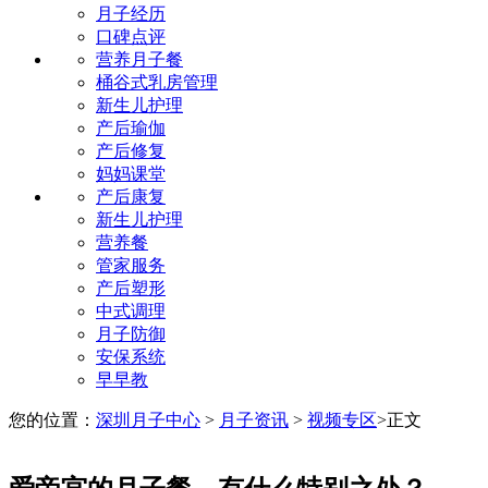
月子经历
口碑点评
营养月子餐
桶谷式乳房管理
新生儿护理
产后瑜伽
产后修复
妈妈课堂
产后康复
新生儿护理
营养餐
管家服务
产后塑形
中式调理
月子防御
安保系统
早早教
您的位置：
深圳月子中心
>
月子资讯
>
视频专区
>
正文