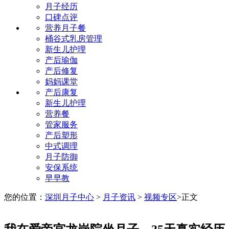
月子经历
口碑点评
营养月子餐
桶谷式乳房管理
新生儿护理
产后瑜伽
产后修复
妈妈课堂
产后康复
新生儿护理
营养餐
管家服务
产后塑形
中式调理
月子防御
安保系统
早早教
您的位置：
深圳月子中心
>
月子资讯
>
视频专区
>
正文