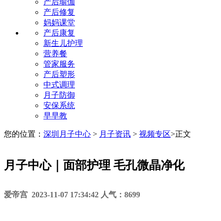
产后瑜伽
产后修复
妈妈课堂
产后康复
新生儿护理
营养餐
管家服务
产后塑形
中式调理
月子防御
安保系统
早早教
您的位置：
深圳月子中心
>
月子资讯
>
视频专区
>
正文
月子中心｜面部护理 毛孔微晶净化
爱帝宫 2023-11-07 17:34:42 人气：8699