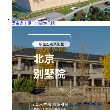
爱帝宫｜厦门洲际海景院