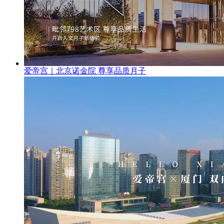
爱帝宫｜北京诺金院 尊享品质月子