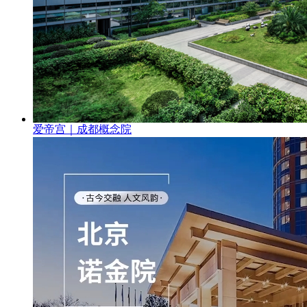
爱帝宫｜成都概念院