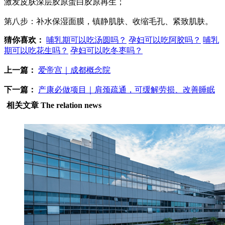
激发皮肤深层胶原蛋白胶原再生；
第八步：补水保湿面膜，镇静肌肤、收缩毛孔、紧致肌肤。
猜你喜欢：
哺乳期可以吃汤圆吗？
孕妇可以吃阿胶吗？
哺乳
期可以吃花生吗？
孕妇可以吃冬枣吗？
上一篇：
爱帝宫｜成都概念院
下一篇：
产康必做项目｜肩颈疏通，可缓解劳损、改善睡眠
相关文章
The relation news