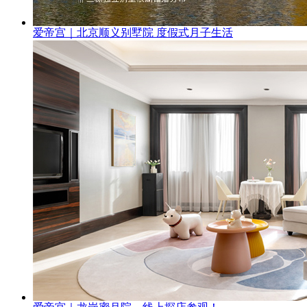
爱帝宫｜北京顺义别墅院 度假式月子生活