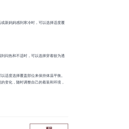
高或新妈妈感到寒冷时，可以选择适度覆
感到闷热和不适时，可以选择穿着较为透
可以适度选择覆盖部位来保持体温平衡。
境的变化，随时调整自己的着装和环境，
返回