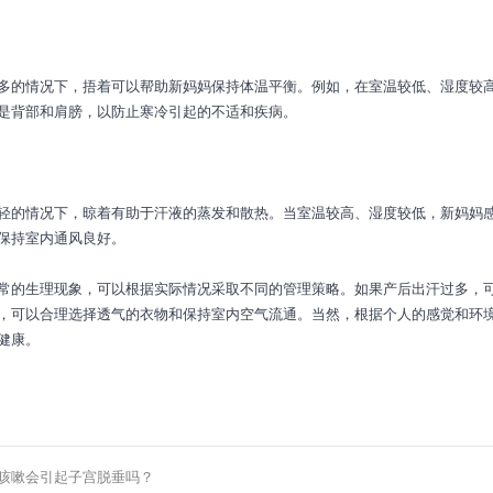
多的情况下，捂着可以帮助新妈妈保持体温平衡。例如，在室温较低、湿度较
是背部和肩膀，以防止寒冷引起的不适和疾病。
轻的情况下，晾着有助于汗液的蒸发和散热。当室温较高、湿度较低，新妈妈
保持室内通风良好。
常的生理现象，可以根据实际情况采取不同的管理策略。如果产后出汗过多，
，可以合理选择透气的衣物和保持室内空气流通。当然，根据个人的感觉和环
健康。
咳嗽会引起子宫脱垂吗？