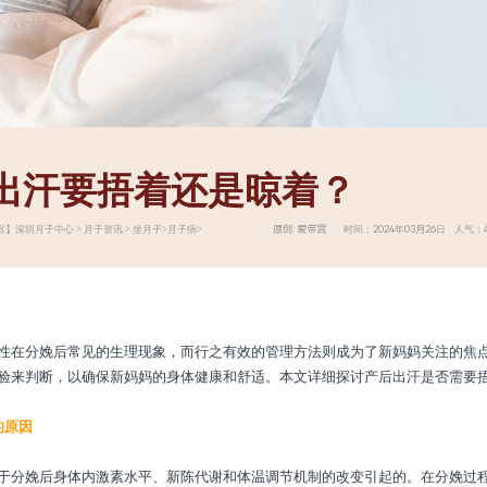
出汗要捂着还是晾着？
原创: 爱帝宫 时间：2024年03月26日 人气：4
宫】
深圳月子中心
>
月子资讯
>
坐月子
>
月子病
>
性在分娩后常见的生理现象，而行之有效的管理方法则成为了新妈妈关注的焦
验来判断，以确保新妈妈的身体健康和舒适。本文详细探讨产后出汗是否需要
的原因
于分娩后身体内激素水平、新陈代谢和体温调节机制的改变引起的。在分娩过