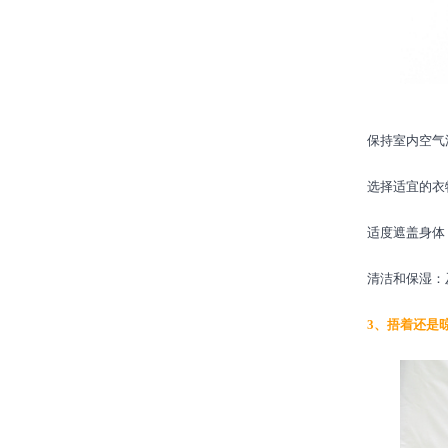
保持室内空气
选择适宜的衣
适度遮盖身体
清洁和保湿：
3、捂着还是