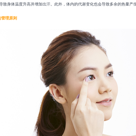
导致身体温度升高并增加出汗。此外，体内的代谢变化也会导致多余的热量产
的管理原则