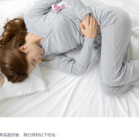
和实践经验，我们得到以下结论：