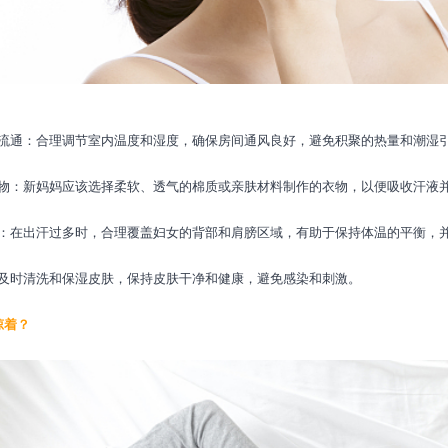
流通：合理调节室内温度和湿度，确保房间通风良好，避免积聚的热量和潮湿
物：新妈妈应该选择柔软、透气的棉质或亲肤材料制作的衣物，以便吸收汗液
：在出汗过多时，合理覆盖妇女的背部和肩膀区域，有助于保持体温的平衡，
及时清洗和保湿皮肤，保持皮肤干净和健康，避免感染和刺激。
晾着？