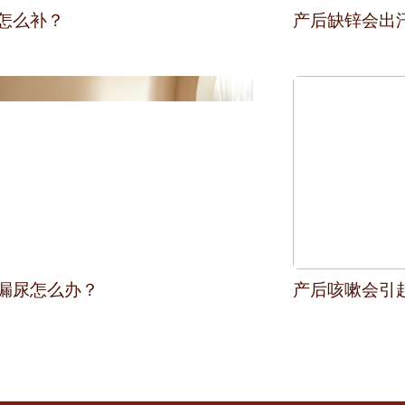
怎么补？
产后缺锌会出
漏尿怎么办？
产后咳嗽会引