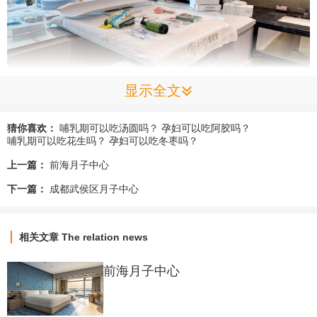
显示全文
爱帝宫位于福田区核心地段，交通便利，周边配套设施完善。
猜你喜欢：
哺乳期可以吃汤圆吗？
孕妇可以吃阿胶吗？
哺乳期可以吃花生吗？
孕妇可以吃冬枣吗？
上一篇：
前海月子中心
月子中心设计温馨舒适，房间类型多样，从标准单间到豪华套房
不等，确保每位入住的新妈妈都能找到最适合自己的居住空间。
下一篇：
成都武侯区月子中心
配备专业的产康室、宝宝游泳馆、瑜伽室等功能区域，致力于为
相关文章
The relation news
产妇提供全方位的恢复条件。
前海月子中心
服务特色