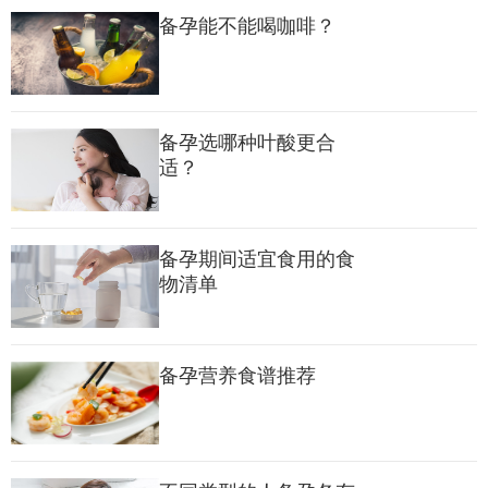
三、“调理内环境”：清理肠道小能手
备孕能不能喝咖啡？
黑木耳：被称为“肠道清道夫”。身体干净了，营养吸收才会更顺
畅，还能顺便补补铁。
备孕选哪种叶酸更合
适？
山药：脾胃好了，气血才足。山药对调理内分泌很有帮助，口感
软糯，当主食吃也不错。
备孕期间适宜食用的食
秋葵：里面那黏黏的液体含有丰富的果胶，对保护胃黏膜、维持
物清单
血糖平衡很有用。
四、“鲜活能量”：这些也别漏掉
备孕营养食谱推荐
莲藕：生吃清热，熟吃养血。对于备孕期需要补血气的姐妹来
说，莲藕炖个排骨汤简直是绝配。