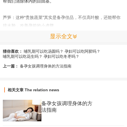
帮我们清除体内的自由基。
芦笋：这种“贵族蔬菜”其实是备孕佳品，不仅高叶酸，还能帮你
排水肿，改善孕前的小虚胖。
显示全文
二、“强健体质”：给卵子加点动力
猜你喜欢：
哺乳期可以吃汤圆吗？
孕妇可以吃阿胶吗？
哺乳期可以吃花生吗？
孕妇可以吃冬枣吗？
西红柿：番茄红素可是好东西，不论是女生还是打算一起备孕的
上一篇：
备孕女孩调理身体的方法指南
队友，多吃西红柿都能提高“种子”的活力。
胡萝卜：β-胡萝卜素能转化成维A，有助于维持子宫内膜的健
相关文章
The relation news
康，给宝宝准备一个舒适的“五星级房间”。
备孕女孩调理身体的方
南瓜：温补健脾，不仅能稳定血糖，还能让你气色变红润，由内
法指南
而外透出好状态。