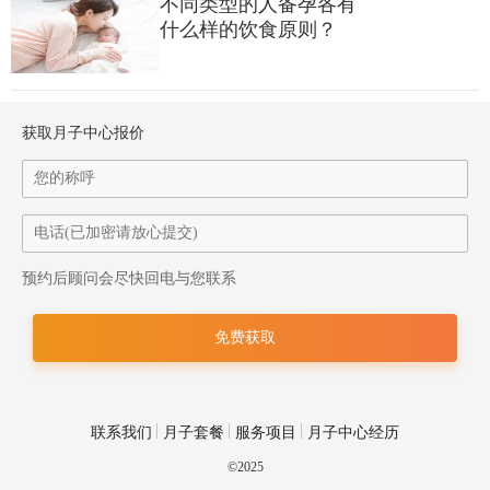
不同类型的人备孕各有
什么样的饮食原则？
洋葱：虽然味道有点大，但它能杀菌、抗氧化。它可以帮我们提
高免疫力，尽量不让感冒发烧扰乱排卵期。
获取月子中心报价
紫甘蓝：那一抹紫色代表着满满的抗氧化能力。拌个沙拉，既能
补充膳食纤维，看着心情也好。
预约后顾问会尽快回电与您联系
联系我们
月子套餐
服务项目
月子中心经历
©2025