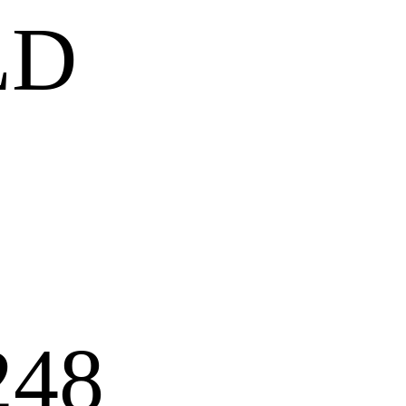
LD
248