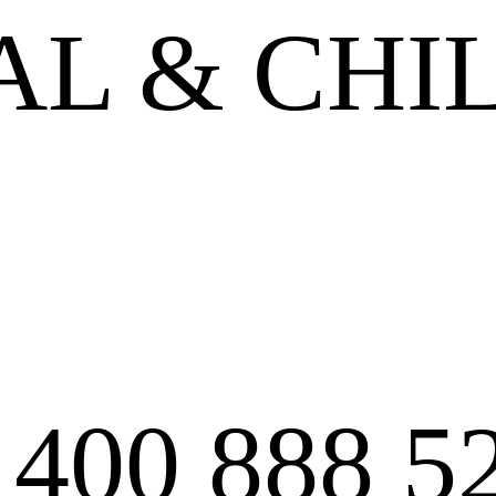
L & CHI
:
400 888 5