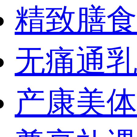
精致膳食
无痛通乳
产康美体