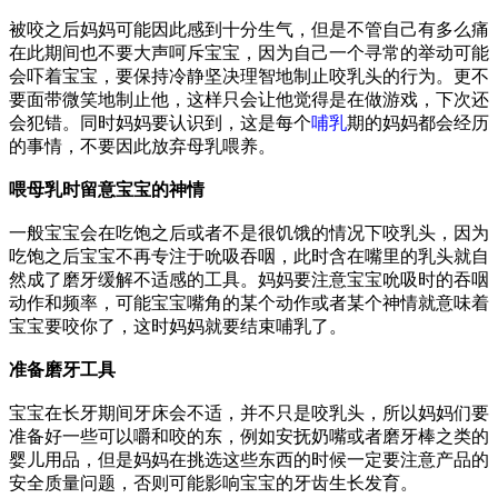
被咬之后妈妈可能因此感到十分生气，但是不管自己有多么痛
在此期间也不要大声呵斥宝宝，因为自己一个寻常的举动可能
会吓着宝宝，要保持冷静坚决理智地制止咬乳头的行为。更不
要面带微笑地制止他，这样只会让他觉得是在做游戏，下次还
会犯错。同时妈妈要认识到，这是每个
哺乳
期的妈妈都会经历
的事情，不要因此放弃母乳喂养。
喂母乳时留意宝宝的神情
一般宝宝会在吃饱之后或者不是很饥饿的情况下咬乳头，因为
吃饱之后宝宝不再专注于吮吸吞咽，此时含在嘴里的乳头就自
然成了磨牙缓解不适感的工具。妈妈要注意宝宝吮吸时的吞咽
动作和频率，可能宝宝嘴角的某个动作或者某个神情就意味着
宝宝要咬你了，这时妈妈就要结束哺乳了。
准备磨牙工具
宝宝在长牙期间牙床会不适，并不只是咬乳头，所以妈妈们要
准备好一些可以嚼和咬的东，例如安抚奶嘴或者磨牙棒之类的
婴儿用品，但是妈妈在挑选这些东西的时候一定要注意产品的
安全质量问题，否则可能影响宝宝的牙齿生长发育。