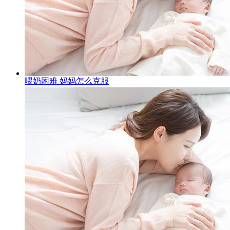
喂奶困难 妈妈怎么克服