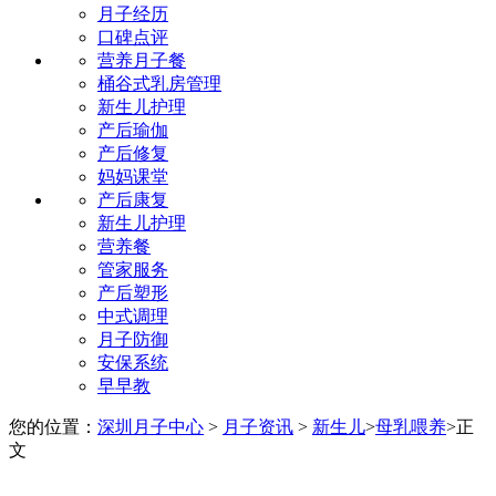
月子经历
口碑点评
营养月子餐
桶谷式乳房管理
新生儿护理
产后瑜伽
产后修复
妈妈课堂
产后康复
新生儿护理
营养餐
管家服务
产后塑形
中式调理
月子防御
安保系统
早早教
您的位置：
深圳月子中心
>
月子资讯
>
新生儿
>
母乳喂养
>
正
文