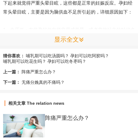
下起来就觉得严重头晕目眩，这些都是正常的妊娠反应。孕妇经
常头晕目眩，主要是因为脑供血不足所引起的，详细原因如下：
1、血压低：有些孕妈做电梯容易感觉晕，或者突然站立的时候也
显示全文
会觉得晕眩，这是因为怀孕初期胎盘的形成阶段，体内的血压受
到影响，血压出现了一定程度的下降，从而引起脑血供应不足引
猜你喜欢：
哺乳期可以吃汤圆吗？
孕妇可以吃阿胶吗？
起的头晕。
哺乳期可以吃花生吗？
孕妇可以吃冬枣吗？
上一篇：
阵痛严重怎么办？
2、血糖低：晨吐的妊娠反应较严重的孕妇，由于食欲下降进食过
下一篇：
无痛分娩真的不痛吗？
少，体内血糖降低，体内能量不足所引起的头晕、乏力、冷汗等
症状。
相关文章
The relation news
3、贫血：如果孕妇发生贫血，也会出现头晕、头痛的症状，要多
阵痛严重怎么办？
吃补血、补铁的食物。孕期有贫血现象，在月子期间更要好好调
理。