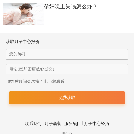
通过饮食食疗的方法来改善，或多注意以下事项：
孕妇晚上失眠怎么办？
1、多吃些新鲜的水果和蔬菜，比如橙子、苹果、茄子、西红柿、
马铃薯、草莓、橘子、柿子、葡萄、桃子、梨子等。还有黑豆、
胡萝卜、菠菜等补血的食物也要多吃，补充维生素和铁质，对孕
获取月子中心报价
妇的身体和胎儿的生长发育有好处。
2、孕早期是胎儿不稳定的时期，如果发生头晕的时候，一定要暂
时放下手上的工作，先好好停下来休息一下。
预约后顾问会尽快回电与您联系
3、定期做产检，确定胎儿的健康。如果孕妇头晕现象严重，可以
白大褂的指导下进行治疗，或服用复合维生素片、孕妇专用的营
养补充剂等，这些都要在白大褂的指导下进行。
4、容易头晕的孕妇，最好不能喝茶，因为茶水中的鞣酸和单宁会
联系我们
月子套餐
服务项目
月子中心经历
影响铁的吸收，所以饭后不宜喝茶。
©2025