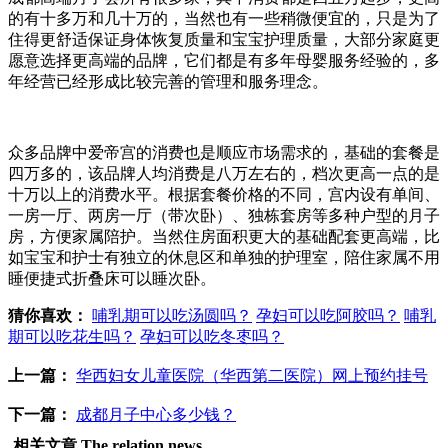
的有十多万和几十万的，当然也有一些稍微便宜的，只是为了
住得更舒适保证身体恢复质量和宝宝护理质量，大部分家庭更
愿意选择更高端的品牌，它们都是有多年母婴服务经验的，多
年经营已经形成比较完善的管理和服务理念。
众多品牌中爱帝宫的消费也是顺应市场需求的，基础的套餐是
四万多的，该品牌人均消费是八万左右的，档次更高一点的是
十万以上的消费水平。根据套餐价格的不同，宫内设有单间、
一房一厅、两房一厅（带次卧）、独栋套房等多种户型的月子
房，方便家属陪护。当然住房面积更大的基础配套更高端，比
如宝宝和护士有独立的休息区和单独的护理室，陪住家属不用
睡便捷式折叠床可以睡次卧。
猜你喜欢：
哺乳期可以吃汤圆吗？
孕妇可以吃阿胶吗？
哺乳
期可以吃花生吗？
孕妇可以吃冬枣吗？
上一篇：
华西妇女儿童医院（华西第二医院）网上预约挂号
下一篇：
成都月子中心多少钱？
相关文章
The relation news