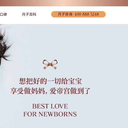
400 888 5248
月子咨询:
口碑
月子百科
宠爱妈妈
联系我们
环境介绍