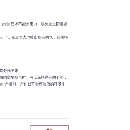
。
时白大褂要求不能太用力，以免发生阴道撕
3、4，然后大大地吐出所有的气，就像很
其分娩出来。
盆肌肉需要换气时，可以保持原有的姿势，
娩出产道时，产妇就可食用短促的呼吸来