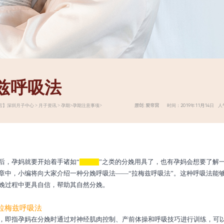
兹呼吸法
原创: 爱帝宫 时间：2019年11月14日 人气
宫】
深圳月子中心
>
月子资讯
>
孕期
>
孕期注意事项
>
后，孕妈就要开始着手诸如“
待产包
”之类的分娩用具了，也有孕妈会想要了解
章中，小编将向大家介绍一种分娩呼吸法——“拉梅兹呼吸法”。这种呼吸法能
娩过程中更具自信，帮助其自然分娩。
拉梅兹呼吸法
，即指孕妈在分娩时通过对神经肌肉控制、产前体操和呼吸技巧进行训练，可