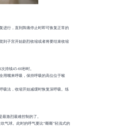
反复进行，直到阵痛停止时即可恢复正常的
感觉到子宫开始剧烈收缩或者将要结束收缩
持续45-60秒时。
全用嘴来呼吸，保持呼吸的高位位于喉
浅呼吸法，收缩开始减缓时恢复深呼吸。练
说是最激烈最难控制的了。
在吹气球。此时的呼气要比“嘶嘶”轻浅式的