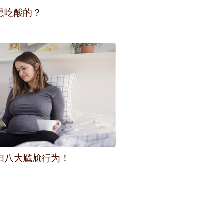
想吃酸的？
妇八大尴尬行为！