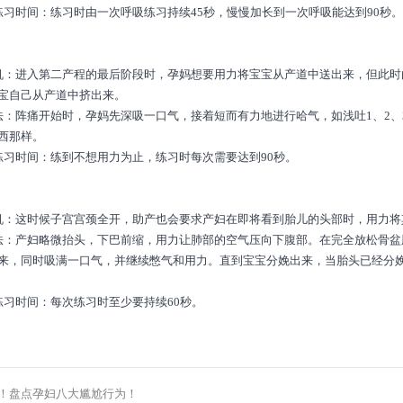
练习时间：练习时由一次呼吸练习持续45秒，慢慢加长到一次呼吸能达到90秒
机：进入第二产程的最后阶段时，孕妈想要用力将宝宝从产道中送出来，但此
宝自己从产道中挤出来。
法：阵痛开始时，孕妈先深吸一口气，接着短而有力地进行哈气，如浅吐1、2、
西那样。
练习时间：练到不想用力为止，练习时每次需要达到90秒。
机：这时候子宫宫颈全开，助产也会要求产妇在即将看到胎儿的头部时，用力将
法：产妇略微抬头，下巴前缩，用力让肺部的空气压向下腹部。在完全放松骨
来，同时吸满一口气，并继续憋气和用力。直到宝宝分娩出来，当胎头已经分
练习时间：每次练习时至少要持续60秒。
！盘点孕妇八大尴尬行为！