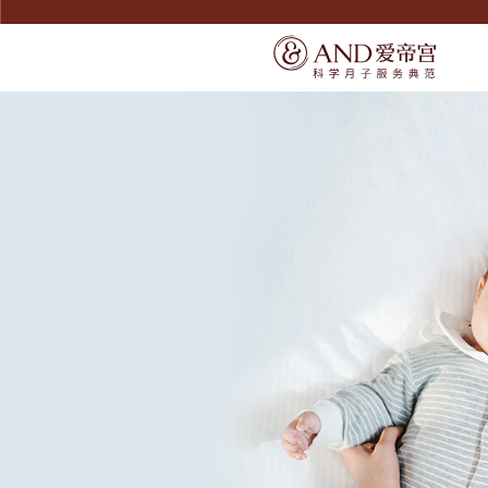
SERVICE
SERVICE
宠爱宝宝
了解爱帝宫
宠爱妈妈
联系我们
精致膳食
环境介绍
无痛通乳
产康美体
尊享礼遇