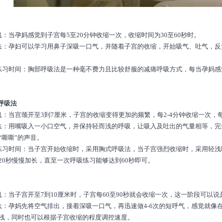
机：当孕妈感觉到子宫每5至20分钟收缩一次，收缩时间为30至60秒时。
法：孕妇可以学习用鼻子深吸一口气，并随着子宫的收缩，开始吸气、吐气，
练习时间：胸部呼吸法是一种毫不费力且比较舒服的减痛呼吸方式，每当孕妈
浅呼吸法
机：当宫颈开至3到7厘米，子宫的收缩变得更加的频繁，每2-4分钟收缩一次，每次
法：用嘴吸入一小口空气，并保持轻而浅的呼吸，让吸入及吐出的气量相等，完
“嘶嘶”的声音。
练习时间：当子宫开始收缩时，采用胸式呼吸法，当子宫强烈收缩时，采用轻
20秒慢慢加长，直至一次呼吸练习能够达到60秒即可。
机：当子宫开至7到10厘米时，子宫每60至90秒就会收缩一次，这一阶段可以
法：孕妈先将空气排出，接着深吸一口气，再迅速做4-6次的短呼气，感觉就像
浅，同时也可以根据子宫收缩的程度调控速度。