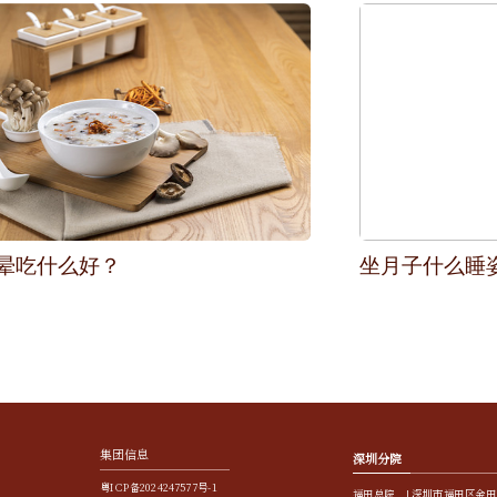
晕吃什么好？
坐月子什么睡
集团信息
深圳分院
粤ICP备2024247577号-1
福田总院 | 深圳市福田区金田