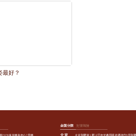
姿最好？
全国分院
友情链接
北京
路2028皇岗商务中心2号楼
北京别墅院 | 顺义区中家鑫园温泉酒店内9号别