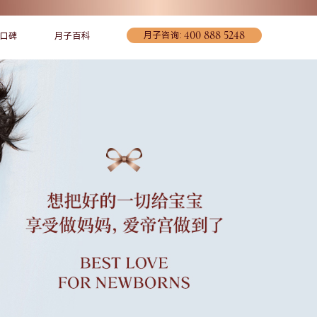
400 888 5248
月子咨询:
口碑
月子百科
宠爱妈妈
联系我们
环境介绍