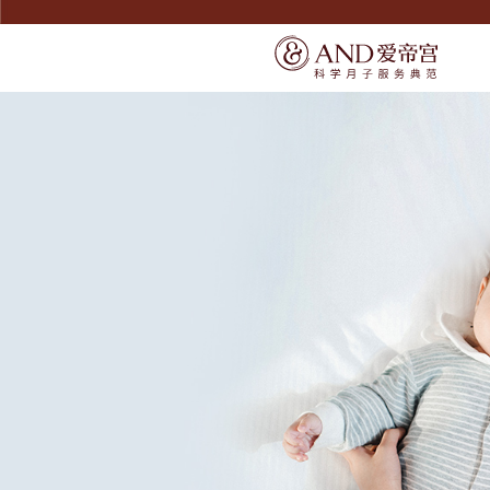
SERVICE
SERVICE
宠爱宝宝
了解爱帝宫
宠爱妈妈
联系我们
精致膳食
环境介绍
无痛通乳
产康美体
尊享礼遇