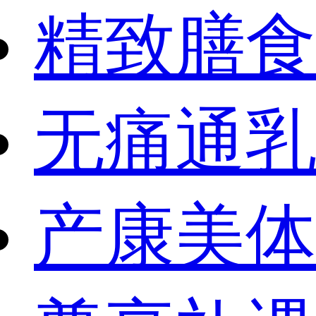
精致膳食
无痛通乳
产康美体