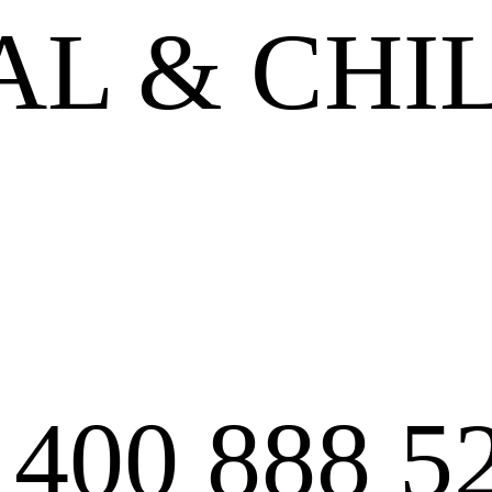
L & CHI
:
400 888 5