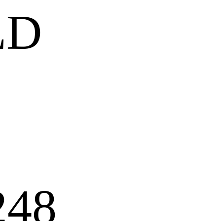
LD
248