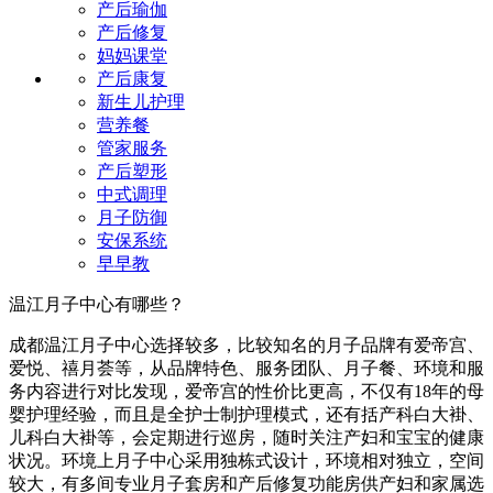
产后瑜伽
产后修复
妈妈课堂
产后康复
新生儿护理
营养餐
管家服务
产后塑形
中式调理
月子防御
安保系统
早早教
温江月子中心有哪些？
成都温江月子中心选择较多，比较知名的月子品牌有爱帝宫、
爱悦、禧月荟等，从品牌特色、服务团队、月子餐、环境和服
务内容进行对比发现，爱帝宫的性价比更高，不仅有18年的母
婴护理经验，而且是全护士制护理模式，还有括产科白大褂、
儿科白大褂等，会定期进行巡房，随时关注产妇和宝宝的健康
状况。环境上月子中心采用独栋式设计，环境相对独立，空间
较大，有多间专业月子套房和产后修复功能房供产妇和家属选