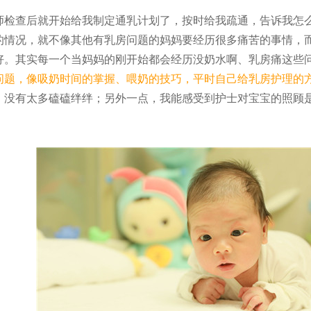
师检查后就开始给我制定通乳计划了，按时给我疏通，告诉我怎
的情况，就不像其他有乳房问题的妈妈要经历很多痛苦的事情，
好。其实每一个当妈妈的刚开始都会经历没奶水啊、乳房痛这些
问题，像吸奶时间的掌握、喂奶的技巧，平时自己给乳房护理的
，没有太多磕磕绊绊；另外一点，我能感受到护士对宝宝的照顾