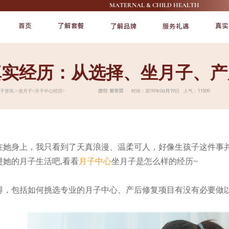
MATERNAL & CHILD HEALTH
首页
了解套餐
真实
了解品牌
服务礼遇
真实经历：从选择、坐月子、产
FEATURE
FEATURE
原创: 爱帝宫 时间：2019年06月19日 人气：11509
月子资讯
>
坐月子
>
月子中心经历
>
在她身上，我只看到了天真浪漫、温柔可人，好像生孩子这件事
她的月子生活吧,看看
月子中心
坐月子是怎么样的经历
~
了解爱帝宫
宠爱宝宝
得，包括如何挑选专业的月子中心、产后修复项目有没有必要做