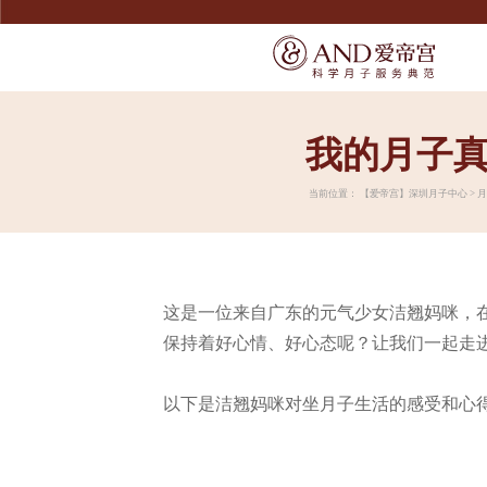
我的月子
SERVICE
SERVICE
宠爱宝宝
了解爱帝宫
当前位置：
【爱帝宫】
深圳月子中心
>
宠爱妈妈
联系我们
精致膳食
环境介绍
无痛通乳
产康美体
尊享礼遇
这是一位来自广东的元气少女洁翘妈咪，
保持着好心情、好心态呢？让我们一起走进
以下是洁翘妈咪对坐月子生活的感受和心