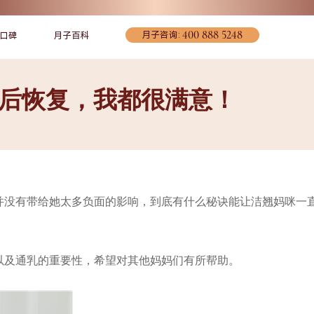
400 888 5248
月子咨询:
口碑
月子百科
后恢复，我都很满意！
并没有带给她太多负面的影响，到底有什么秘诀能让洁翘妈咪一
宠爱妈妈
联系我们
环境介绍
以及通乳的重要性，希望对其他妈妈们有所帮助。