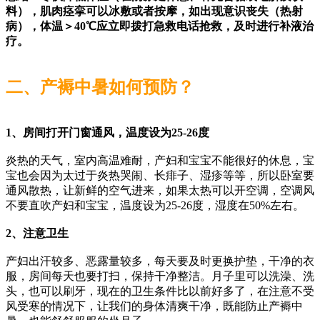
料），肌肉痉挛可以冰敷或者按摩，如出现意识丧失（热射
病），体温＞40℃应立即拨打急救电话抢救，及时进行补液治
疗。
二、产褥中暑如何预防？
1、房间打开门窗通风，温度设为25-26度
炎热的天气，室内高温难耐，产妇和宝宝不能很好的休息，宝
宝也会因为太过于炎热哭闹、长痱子、湿疹等等，所以卧室要
通风散热，让新鲜的空气进来，如果太热可以开空调，空调风
不要直吹产妇和宝宝，温度设为25-26度，湿度在50%左右。
2、注意卫生
产妇出汗较多、恶露量较多，每天要及时更换护垫，干净的衣
服，房间每天也要打扫，保持干净整洁。月子里可以洗澡、洗
头，也可以刷牙，现在的卫生条件比以前好多了，在注意不受
风受寒的情况下，让我们的身体清爽干净，既能防止产褥中