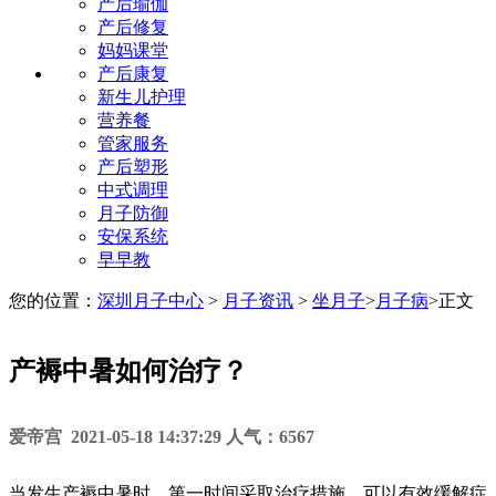
产后瑜伽
产后修复
妈妈课堂
产后康复
新生儿护理
营养餐
管家服务
产后塑形
中式调理
月子防御
安保系统
早早教
您的位置：
深圳月子中心
>
月子资讯
>
坐月子
>
月子病
>
正文
产褥中暑如何治疗？
爱帝宫 2021-05-18 14:37:29 人气：6567
当发生产褥中暑时，第一时间采取治疗措施，可以有效缓解症