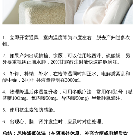
1、立即开窗通风，室内温度降为25度左右，脱去产妇过多衣
物。
2、如果产妇出现抽搐、惊厥，可以使用地西泮、硫酸镁；另
外要重视纠正脑水肿，20%甘露醇注射液快速静脉滴注。
3、补钾、补钠、补水，在给降温同时纠正水、电解质紊乱和
酸中毒，24小时补液量控制在3000ml。
4、物理降温后体温复升者，可用冬眠疗法，常用冬眠1号（哌
替啶10Omg、氯丙嗪50mg、异丙嗪50mg）半量静脉滴注。
5、使用抗生素预防感染。
6、出现心、脑、肾并发症时，应及时对症处理。
总结：尽快降低体温（在阴凉处休息、补充含糖或电解质饮