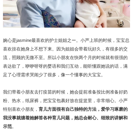
婉心是jasmine最喜欢的护士姐姐之ー。小严上班的时候，宝宝总
喜欢挂在她身上不想下来。因为姐姐会带着玩好久，有很多的交
流，照顾的无微不至。所以小朋友在快两个月的时候就有很强的
表达欲了，咿咿呀呀的婴语和我们互动，能听懂跟她说的话，满
足了心理需求哭闹少了很多，像一个懂事的大宝宝。
我们带着小朋友去打疫苗的时候，她会提前准备按比例准备好奶
粉、热水，纸尿裤，把宝宝包裹好放在提篮里，非常细心。小严
特别喜欢小朋友，
育儿方面很有自己独特的方法，爱学习琢磨的
我没事就缠着她解答各种育儿问题，她总会耐心、细致的讲解和
示范
。