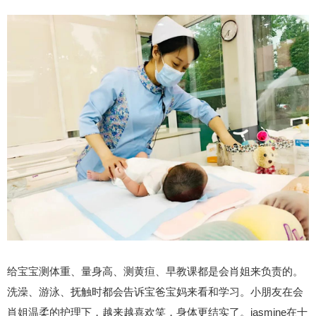
给宝宝测体重、量身高、测黄疸、早教课都是会肖姐来负责的。
洗澡、游泳、抚触时都会告诉宝爸宝妈来看和学习。小朋友在会
肖姐温柔的护理下，越来越喜欢笑，身体更结实了。jasmine在十