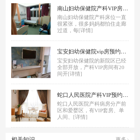
南山妇幼保健院产科VIP房预约及价格
南山妇幼保健院产科床位一直
很紧张，很多妈妈都怕住走廊
过道，每
[详情]
宝安妇幼保健院vip房预约及价格
宝安妇幼保健院的新院区已经
全部开放，产科VIP房间有20
间开
[详情]
蛇口人民医院产科VIP预约及价格
蛇口人民医院产科病房分产前
区和爱婴区，有VIP套房、单
人间、
[详情]
相关知识
更多