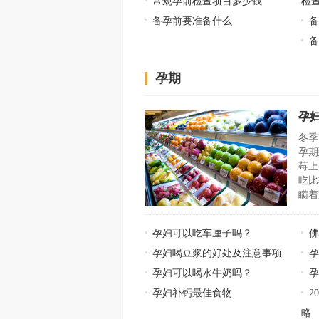
常规孕前检查项目多少钱
检
备孕前要准备什么
孕期
孕
冬季
孕期
莓上
吃比
瞒着
孕妇可以吃车厘子吗？
孕妇喝豆浆的好处及注意事项
孕
孕妇可以喝水牛奶吗？
孕妇补钙最佳食物
2
略