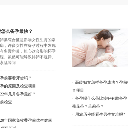
囊怎么备孕最快？
卵巢综合征是影响女性生育的常
病，许多女性在备孕过程中发现
有多囊卵巢，担心这会影响怀孕
程。虽然可能导致排卵不规律、
紊乱等问
怀孕前要看牙齿吗？
高龄妇女怎样备孕成功？孕前
不孕的原因及检查项目
查项目
022年几月备孕最好？
备孕喝什么茶比较好有助备孕
婚前检查
菊花茶？茉莉茶？
用农历停经看生男生女准吗?
020年国家免收费孕前优生健康