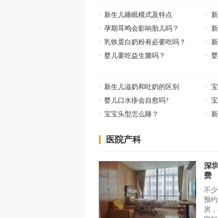
新生儿睡眠模式及特点
孕期耳鸣会影响胎儿吗？
乳铁蛋白奶粉有必要吃吗？
婴儿要吃益生菌吗？
婴
新生儿溢奶和吐奶的区别
婴儿口水疹会自愈吗?
宝
宝宝头型怎么睡？
新
医院产科
深圳
费
不少
预约
房，