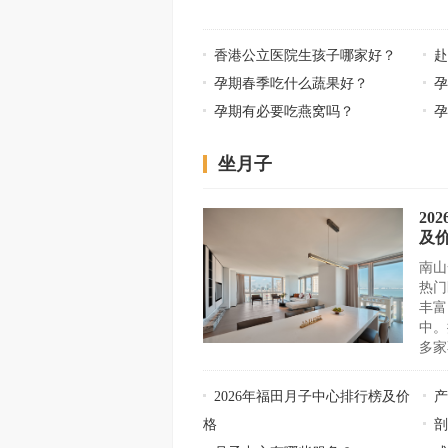
香港公立医院生孩子哪家好？
孕期春季吃什么蔬果好？
孕期有必要吃燕窝吗？
坐月子
20
及
南山
热门
丰富
中。
多家
2026年福田月子中心排行榜及价
格