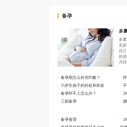
备孕
多
多囊
见疾
自己
的进
月经
备孕期怎么补充叶酸？
35岁生孩子的好处和坏处
备孕怀不上怎么办？
2
三胎备孕
备孕食谱
2