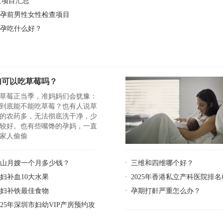
查项目汇总
备孕前男性女性检查项目
备孕吃什么好？
妇可以吃草莓吗？
草莓正当季，准妈妈们会犹豫：
到底能不能吃草莓？也有人说草
的农药多，无法彻底洗干净，少
较好。也有些嘴馋的孕妈，一直
家人偷偷
佛山月嫂一个月多少钱？
三维和四维哪个好？
妇补血10大水果
2025年香港私立产科医院排名
孕妇补铁最佳食物
孕期打鼾严重怎么办？
025年深圳市妇幼VIP产房预约攻