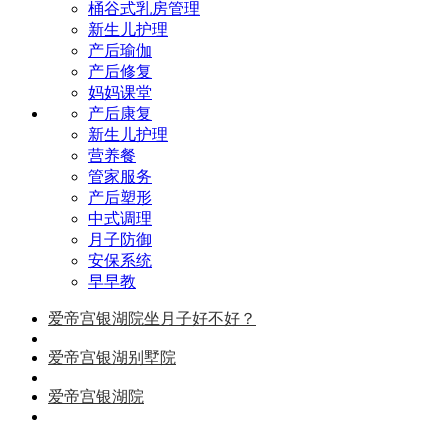
桶谷式乳房管理
新生儿护理
产后瑜伽
产后修复
妈妈课堂
产后康复
新生儿护理
营养餐
管家服务
产后塑形
中式调理
月子防御
安保系统
早早教
爱帝宫银湖院坐月子好不好？
爱帝宫银湖别墅院
爱帝宫银湖院