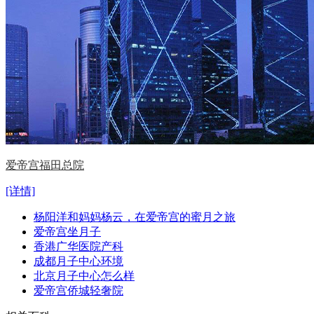
爱帝宫福田总院
[详情]
杨阳洋和妈妈杨云，在爱帝宫的蜜月之旅
爱帝宫坐月子
香港广华医院产科
成都月子中心环境
北京月子中心怎么样
爱帝宫侨城轻奢院